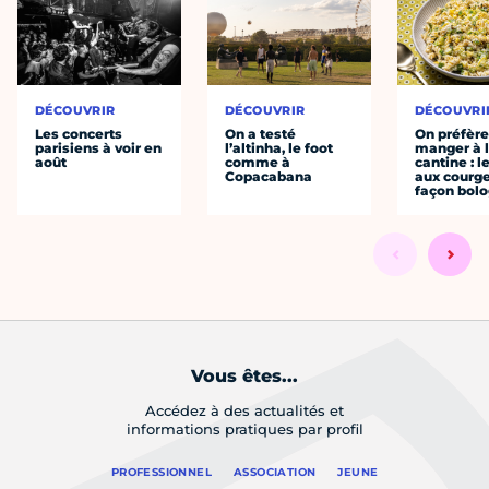
DÉCOUVRIR
DÉCOUVRIR
DÉCOUVRI
Les concerts
On a testé
On préfèr
parisiens à voir en
l’altinha, le foot
manger à 
août
comme à
cantine : l
Copacabana
aux courge
façon bol
Vous êtes...
Accédez à des actualités et
informations pratiques par profil
PROFESSIONNEL
ASSOCIATION
JEUNE