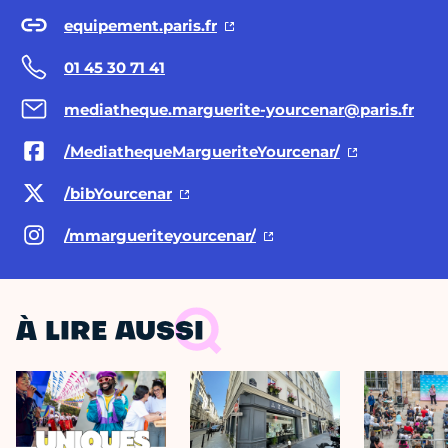
equipement.paris.fr
01 45 30 71 41
mediatheque.marguerite-yourcenar@paris.fr
/MediathequeMargueriteYourcenar/
/bibYourcenar
/mmargueriteyourcenar/
À LIRE AUSSI