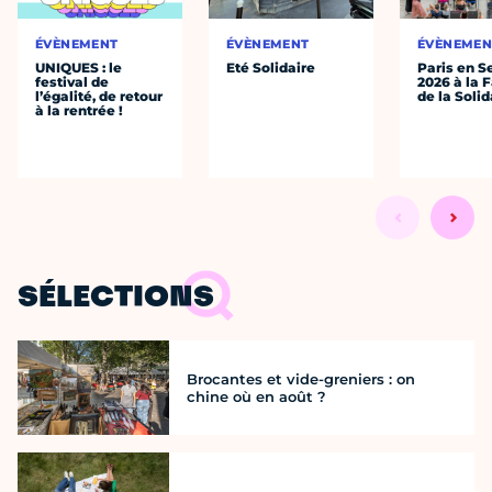
ÉVÈNEMENT
ÉVÈNEMENT
ÉVÈNEMEN
UNIQUES : le
Eté Solidaire
Paris en S
festival de
2026 à la 
l’égalité, de retour
de la Solid
à la rentrée !
SÉLECTIONS
Brocantes et vide-greniers : on
chine où en août ?