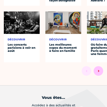
façon bolognaise
Abélard ?
DÉCOUVRIR
DÉCOUVRIR
DÉCOUVRI
Les concerts
Les meilleures
Où faire d
parisiens à voir en
expos du moment
gratuitem
août
à faire en famille
Paris quan
une femm
Vous êtes...
Accédez à des actualités et