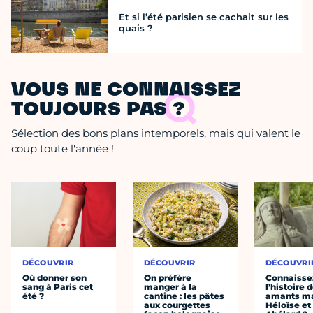
Et si l’été parisien se cachait sur les
quais ?
VOUS NE CONNAISSEZ
TOUJOURS PAS ?
Sélection des bons plans intemporels, mais qui valent le
coup toute l'année !
DÉCOUVRIR
DÉCOUVRIR
DÉCOUVRI
Où donner son
On préfère
Connaisse
sang à Paris cet
manger à la
l’histoire 
été ?
cantine : les pâtes
amants ma
aux courgettes
Héloïse et