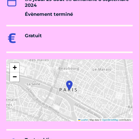
2024
Évènement terminé
Gratuit
+
−
Leaflet
|
Map data ©
OpenStreetMap
contributors