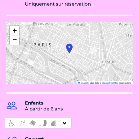
Uniquement sur réservation
+
−
Leaflet
|
Map data ©
OpenStreetMap
contributors
Enfants
À partir de 6 ans
Couvert