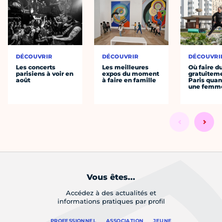
DÉCOUVRIR
DÉCOUVRIR
DÉCOUVRI
Les concerts
Les meilleures
Où faire d
parisiens à voir en
expos du moment
gratuitem
août
à faire en famille
Paris quan
une femm
Vous êtes...
Accédez à des actualités et
informations pratiques par profil
PROFESSIONNEL
ASSOCIATION
JEUNE