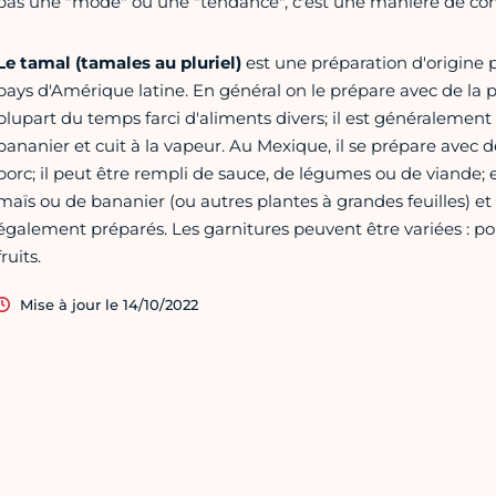
pas une "mode" ou une "tendance", c'est une manière de conce
Le tamal (tamales au pluriel)
est une préparation d'origine
pays d'Amérique latine. En général on le prépare avec de la 
plupart du temps farci d'aliments divers; il est généralemen
bananier et cuit à la vapeur. Au Mexique, il se prépare avec 
porc; il peut être rempli de sauce, de légumes ou de viande; e
maïs ou de bananier (ou autres plantes à grandes feuilles) et
également préparés. Les garnitures peuvent être variées : po
fruits.
Mise à jour le 14/10/2022