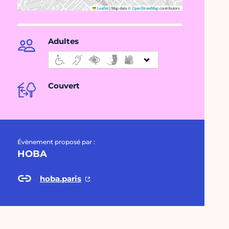
Leaflet
|
Map data ©
OpenStreetMap
contributors
Adultes
Couvert
Évènement proposé par :
HOBA
hoba.paris