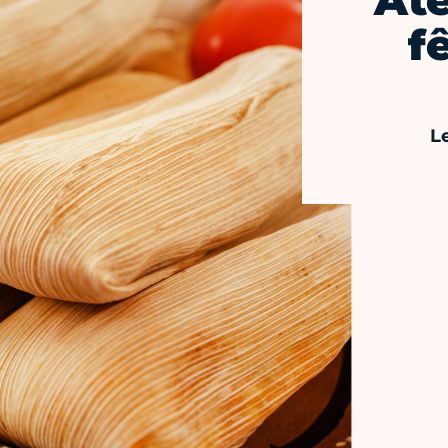
Ate
f
L