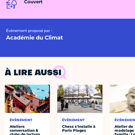
Couvert
Évènement proposé par :
Académie du Climat
À LIRE AUSSI
ÉVÈNEMENT
ÉVÈNEMENT
ÉVÈNEMEN
Ateliers
Chess s'installe à
Atelier de
conversation &
Paris Plages
modelage
clubs de lecture
famille : L