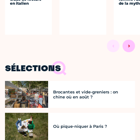
en italien
de la myth
SÉLECTIONS
Brocantes et vide-greniers : on
chine où en août ?
Où pique-niquer à Paris ?