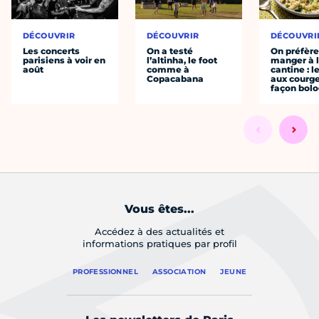
DÉCOUVRIR
DÉCOUVRIR
DÉCOUVRI
Les concerts
On a testé
On préfèr
parisiens à voir en
l’altinha, le foot
manger à 
août
comme à
cantine : l
Copacabana
aux courge
façon bol
Vous êtes...
Accédez à des actualités et
informations pratiques par profil
PROFESSIONNEL
ASSOCIATION
JEUNE