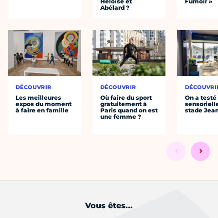
Héloïse et
Fumoir »
Abélard ?
DÉCOUVRIR
DÉCOUVRIR
DÉCOUVRI
Les meilleures
Où faire du sport
On a testé 
expos du moment
gratuitement à
sensoriell
à faire en famille
Paris quand on est
stade Jea
une femme ?
Vous êtes...