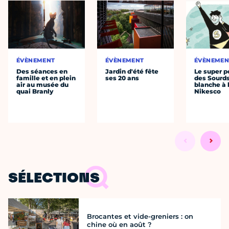
ÉVÈNEMENT
ÉVÈNEMENT
ÉVÈNEMEN
Des séances en
Jardin d'été fête
Le super p
famille et en plein
ses 20 ans
des Sourds
air au musée du
blanche à 
quai Branly
Nikesco
SÉLECTIONS
Brocantes et vide-greniers : on
chine où en août ?