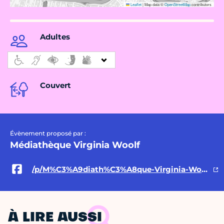
Leaflet
|
Map data ©
OpenStreetMap
contributors
Adultes
Couvert
Évènement proposé par :
Médiathèque Virginia Woolf
/p/M%C3%A9diath%C3%A8que-Virginia-Woolf-100095232668975/
À LIRE AUSSI