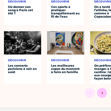
DÉCOUVRIR
DÉCOUVRIR
DÉCOUVRI
Où donner son
Ces sports à
On a testé
sang à Paris cet
pratiquer
l’altinha, l
été ?
tranquillement au
comme à
fil de l’eau
Copacaba
DÉCOUVRIR
DÉCOUVRIR
DÉCOUVRI
Les concerts
Les meilleures
On préfèr
parisiens à voir en
expos du moment
manger à 
août
à faire en famille
cantine : l
aux courge
façon bol