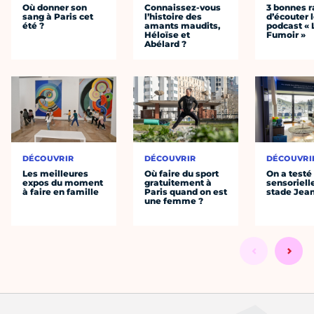
Où donner son
Connaissez-vous
3 bonnes r
sang à Paris cet
l’histoire des
d’écouter 
été ?
amants maudits,
podcast « 
Héloïse et
Fumoir »
Abélard ?
DÉCOUVRIR
DÉCOUVRIR
DÉCOUVRI
Les meilleures
Où faire du sport
On a testé 
expos du moment
gratuitement à
sensoriell
à faire en famille
Paris quand on est
stade Jea
une femme ?