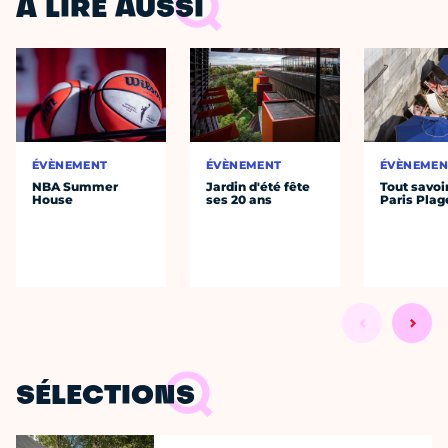
À LIRE AUSSI
ÉVÈNEMENT
ÉVÈNEMENT
ÉVÈNEMEN
NBA Summer
Jardin d'été fête
Tout savoi
House
ses 20 ans
Paris Plag
SÉLECTIONS