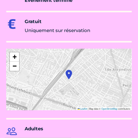
Évènement terminé
Gratuit
Uniquement sur réservation
+
−
Leaflet
|
Map data ©
OpenStreetMap
contributors
Adultes