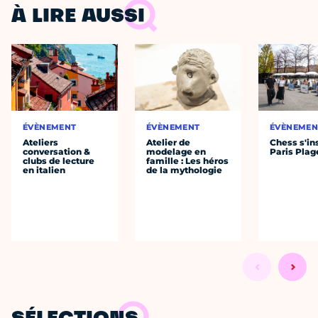
À LIRE AUSSI
ÉVÈNEMENT
ÉVÈNEMENT
ÉVÈNEMEN
Ateliers
Atelier de
Chess s'ins
conversation &
modelage en
Paris Plag
clubs de lecture
famille : Les héros
en italien
de la mythologie