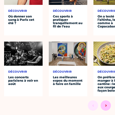
DÉCOUVRIR
DÉCOUVRIR
DÉCOUVRI
Où donner son
Ces sports à
On a testé
sang à Paris cet
pratiquer
l’altinha, l
été ?
tranquillement au
comme à
fil de l’eau
Copacaba
DÉCOUVRIR
DÉCOUVRIR
DÉCOUVRI
Les concerts
Les meilleures
On préfèr
parisiens à voir en
expos du moment
manger à 
août
à faire en famille
cantine : l
aux courge
façon bol