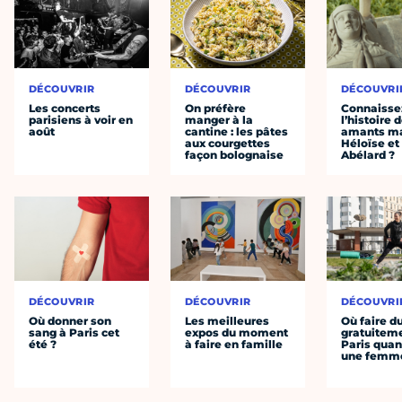
DÉCOUVRIR
DÉCOUVRIR
DÉCOUVRI
Les concerts
On préfère
Connaisse
parisiens à voir en
manger à la
l’histoire 
août
cantine : les pâtes
amants ma
aux courgettes
Héloïse et
façon bolognaise
Abélard ?
DÉCOUVRIR
DÉCOUVRIR
DÉCOUVRI
Où donner son
Les meilleures
Où faire d
sang à Paris cet
expos du moment
gratuitem
été ?
à faire en famille
Paris quan
une femm