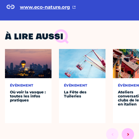
www.eco-nature.org
À LIRE AUSSI
ÉVÈNEMENT
ÉVÈNEMENT
ÉVÈNEMEN
Où voir la vasque :
La Fête des
Ateliers
toutes les infos
Tuileries
conversati
pratiques
clubs de l
en italien