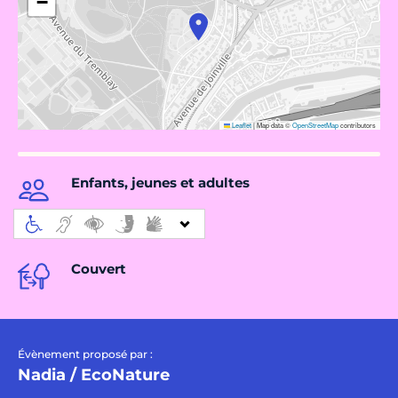
−
Leaflet
|
Map data ©
OpenStreetMap
contributors
Enfants, jeunes et adultes
Couvert
Évènement proposé par :
Nadia / EcoNature