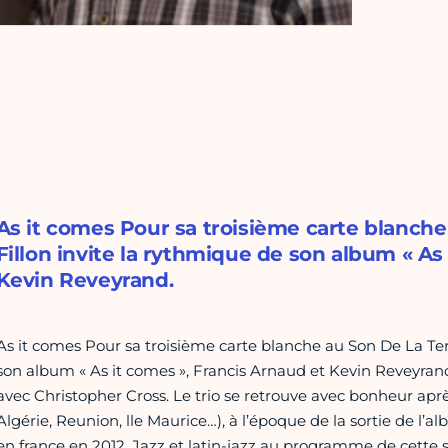
As it comes Pour sa troisième carte blanch
Fillon invite la rythmique de son album « As
Kevin Reveyrand.
As it comes Pour sa troisième carte blanche au Son De La Ter
son album « As it comes », Francis Arnaud et Kevin Reveyrand
avec Christopher Cross. Le trio se retrouve avec bonheur apr
Algérie, Reunion, lle Maurice…), à l’époque de la sortie de l
en france en 2012. Jazz et latin-jazz au programme de cette s