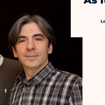
As 
L