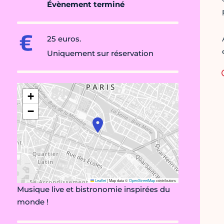
Évènement terminé
25 euros.
Uniquement sur réservation
+
−
Leaflet
|
Map data ©
OpenStreetMap
contributors
Musique live et bistronomie inspirées du
monde !