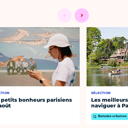
CTION
SÉLECTION
 petits bonheurs parisiens
Les meilleurs
août
naviguer à Pa
Balades urbaines