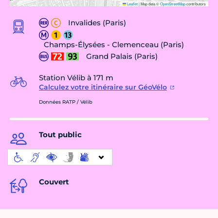
Leaflet
|
Map data ©
OpenStreetMap
contributors
Invalides (Paris)
Champs-Élysées - Clemenceau (Paris)
Grand Palais (Paris)
Station Vélib à 171 m
Calculez votre itinéraire sur GéoVélo
Données RATP / Vélib
Tout public
Couvert