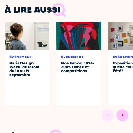
À LIRE AUSSI
ÉVÈNEMENT
ÉVÈNEMENT
ÉVÈNEMEN
Paris Design
Noa Eshkol, 1924-
Exposition 
Week, de retour
2007. Danse et
quelle cou
du 10 au 19
compositions
l’été?
septembre