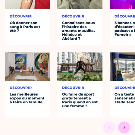
DÉCOUVRIR
DÉCOUVRIR
DÉCOUVRI
Où donner son
Connaissez-vous
3 bonnes r
sang à Paris cet
l’histoire des
d’écouter 
été ?
amants maudits,
podcast « 
Héloïse et
Fumoir »
Abélard ?
DÉCOUVRIR
DÉCOUVRIR
DÉCOUVRI
Les meilleures
Où faire du sport
On a testé 
expos du moment
gratuitement à
sensoriell
à faire en famille
Paris quand on est
stade Jea
une femme ?