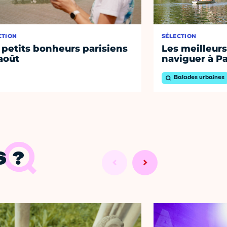
CTION
SÉLECTION
 petits bonheurs parisiens
Les meilleurs
août
naviguer à Pa
Balades urbaines
 ?