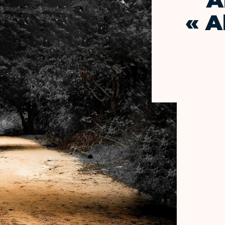
A
« A