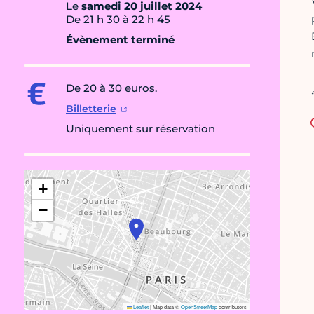
Le
samedi 20 juillet 2024
De 21 h 30 à 22 h 45
Évènement terminé
De 20 à 30 euros.
Billetterie
Uniquement sur réservation
+
−
Leaflet
|
Map data ©
OpenStreetMap
contributors