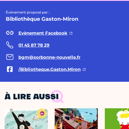
Évènement proposé par :
Bibliothèque Gaston-Miron
Evènement Facebook
01 45 87 78 29
bgm@sorbonne-nouvelle.fr
/Bibliotheque.Gaston.Miron
À LIRE AUSSI