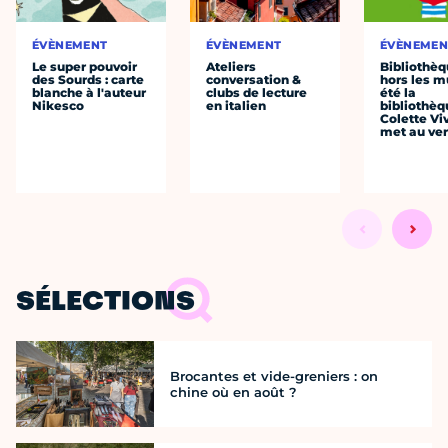
ÉVÈNEMENT
ÉVÈNEMENT
ÉVÈNEMEN
Le super pouvoir
Ateliers
Bibliothè
des Sourds : carte
conversation &
hors les mu
blanche à l'auteur
clubs de lecture
été la
Nikesco
en italien
bibliothèq
Colette Viv
met au vert
SÉLECTIONS
Brocantes et vide-greniers : on
chine où en août ?