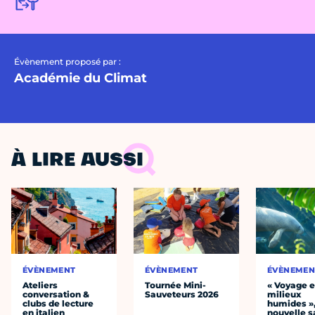
Évènement proposé par :
Académie du Climat
À LIRE AUSSI
ÉVÈNEMENT
ÉVÈNEMENT
ÉVÈNEMEN
Ateliers
Tournée Mini-
« Voyage 
conversation &
Sauveteurs 2026
milieux
clubs de lecture
humides »,
en italien
nouvelle s