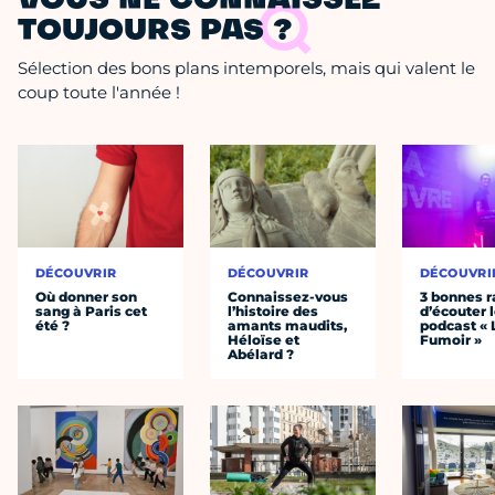
VOUS NE CONNAISSEZ
TOUJOURS PAS ?
Sélection des bons plans intemporels, mais qui valent le
coup toute l'année !
DÉCOUVRIR
DÉCOUVRIR
DÉCOUVRI
Où donner son
Connaissez-vous
3 bonnes r
sang à Paris cet
l’histoire des
d’écouter 
été ?
amants maudits,
podcast « 
Héloïse et
Fumoir »
Abélard ?