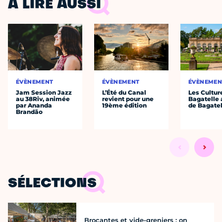
À LIRE AUSSI
ÉVÈNEMENT
ÉVÈNEMENT
ÉVÈNEMEN
Jam Session Jazz
L’Été du Canal
Les Cultur
au 38Riv, animée
revient pour une
Bagatelle 
par Ananda
19ème édition
de Bagatel
Brandão
SÉLECTIONS
Brocantes et vide-greniers : on