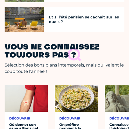
Et si l’été parisien se cachait sur les
quais ?
VOUS NE CONNAISSEZ
TOUJOURS PAS ?
Sélection des bons plans intemporels, mais qui valent le
coup toute l'année !
DÉCOUVRIR
DÉCOUVRIR
DÉCOUVRI
Où donner son
On préfère
Connaisse
sang à Paris cet
manger à la
l’histoire 