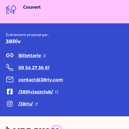
Couvert
Évènement proposé par :
38Riv
Billetterie
09 54 27 36 61
contact@38riv.com
/38Rivjazzclub/
/38riv/