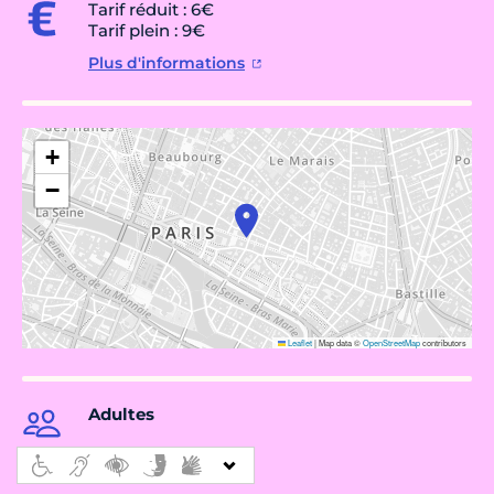
Tarif réduit : 6€
Tarif plein : 9€
Plus d'informations
+
−
Leaflet
|
Map data ©
OpenStreetMap
contributors
Adultes