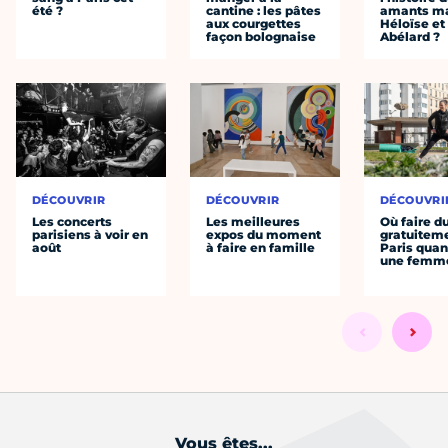
été ?
cantine : les pâtes
amants ma
aux courgettes
Héloïse et
façon bolognaise
Abélard ?
DÉCOUVRIR
DÉCOUVRIR
DÉCOUVRI
Les concerts
Les meilleures
Où faire d
parisiens à voir en
expos du moment
gratuitem
août
à faire en famille
Paris quan
une femm
Vous êtes...