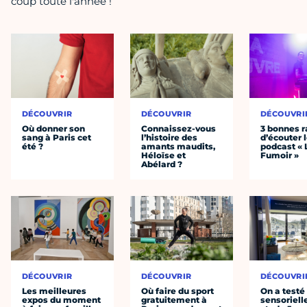
coup toute l'année !
DÉCOUVRIR
DÉCOUVRIR
DÉCOUVRI
Où donner son
Connaissez-vous
3 bonnes r
sang à Paris cet
l’histoire des
d’écouter 
été ?
amants maudits,
podcast « 
Héloïse et
Fumoir »
Abélard ?
DÉCOUVRIR
DÉCOUVRIR
DÉCOUVRI
Les meilleures
Où faire du sport
On a testé 
expos du moment
gratuitement à
sensoriell