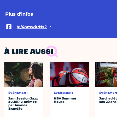
Plus d'infos
/e/4omwkrNx2
À LIRE AUSSI
ÉVÈNEMENT
ÉVÈNEMENT
ÉVÈNEMEN
Jam Session Jazz
NBA Summer
Jardin d'ét
au 38Riv, animée
House
ses 20 ans
par Ananda
Brandão