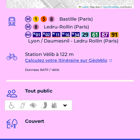
Leaflet
|
Map data ©
OpenStreetMap
contributors
Bastille (Paris)
Ledru-Rollin (Paris)
Lyon / Daumesnil - Ledru Rollin (Paris)
Station Vélib à 122 m
Calculez votre itinéraire sur GéoVélo
Données RATP / Vélib
Tout public
Couvert