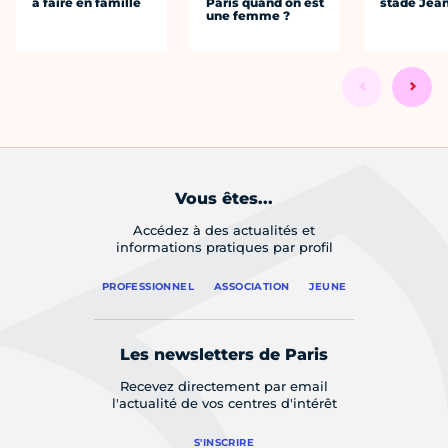
à faire en famille
Paris quand on est
stade Jea
une femme ?
Vous êtes...
Accédez à des actualités et
informations pratiques par profil
PROFESSIONNEL
ASSOCIATION
JEUNE
Les newsletters de Paris
Recevez directement par email
l'actualité de vos centres d'intérêt
S'INSCRIRE