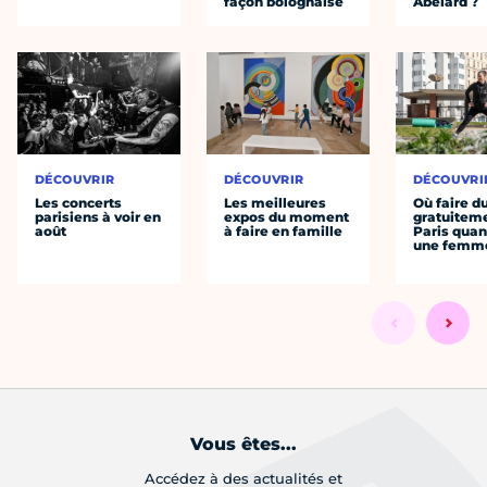
façon bolognaise
Abélard ?
DÉCOUVRIR
DÉCOUVRIR
DÉCOUVRI
Les concerts
Les meilleures
Où faire d
parisiens à voir en
expos du moment
gratuitem
août
à faire en famille
Paris quan
une femm
Vous êtes...
Accédez à des actualités et