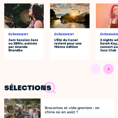
ÉVÈNEMENT
ÉVÈNEMENT
ÉVÈNEMEN
Jam Session Jazz
L’Été du Canal
3 nights w
au 38Riv, animée
revient pour une
Sarah Kay,
par Ananda
19ème édition
concert au
Brandão
Jazz Club
SÉLECTIONS
Brocantes et vide-greniers : on
chine où en août ?