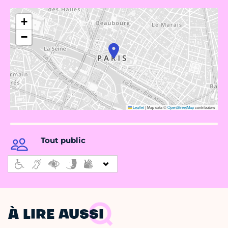
+
−
Leaflet
|
Map data ©
OpenStreetMap
contributors
Tout public
À LIRE AUSSI