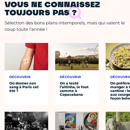
VOUS NE CONNAISSEZ
TOUJOURS PAS ?
Sélection des bons plans intemporels, mais qui valent le
coup toute l'année !
DÉCOUVRIR
DÉCOUVRIR
DÉCOUVRI
Où donner son
On a testé
On préfèr
sang à Paris cet
l’altinha, le foot
manger à 
été ?
comme à
cantine : l
Copacabana
aux courge
façon bol