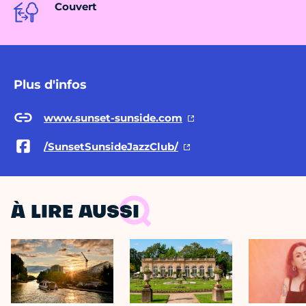
Couvert
Plus d'infos
www.sunset-sunside.com
/SunsetSunsideJazzClub/
À LIRE AUSSI