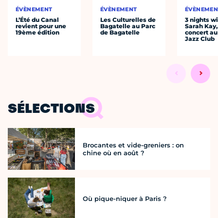
ÉVÈNEMENT
ÉVÈNEMENT
ÉVÈNEMEN
L’Été du Canal
Les Culturelles de
3 nights w
revient pour une
Bagatelle au Parc
Sarah Kay,
19ème édition
de Bagatelle
concert au
Jazz Club
SÉLECTIONS
Brocantes et vide-greniers : on
chine où en août ?
Où pique-niquer à Paris ?