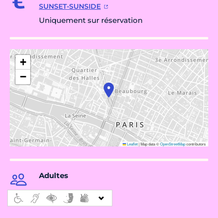
SUNSET-SUNSIDE
Uniquement sur réservation
+
−
Leaflet
|
Map data ©
OpenStreetMap
contributors
Adultes