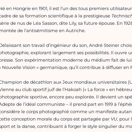
Né en Hongrie en 1901, il est l’un des tous premiers utilisateur
cadre de sa formation scientifique à la prestigieuse
Technisch
série de nus de Léa Sasson, dite Lily, sa future épouse. En 1928
montée de l’antisémitisme en Autriche.
Délaissant son travail d’ingénieur du son, André Steiner choi
photographie, explorant largement ses possibilités. Il ouvre un
presse. Son expérimentation moderne du médium fait de lui l
« Nouvelle Vision » germanique, qu’il contribue à diffuser en 
Champion de décathlon aux Jeux mondiaux universitaires (Un
Vienne au club sportif juif de l’Hakoah (« La force » en hébreu
photographie sportive, encore peu explorée. Il devient un s
Adepte de l’idéal communiste – il prend part en 1919 à l’éph
considère le corps photographié comme un manifeste autant i
cette conception morale du corps est partagée par
VU
, pour 
sport et la danse, contribuant à forger le style singulier du m