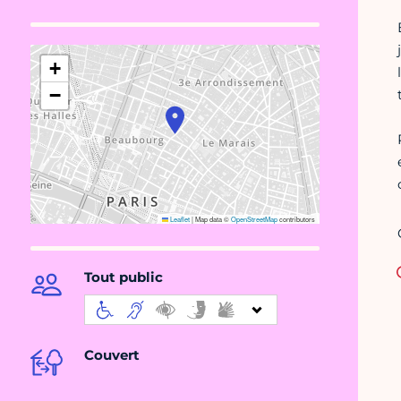
+
−
Leaflet
|
Map data ©
OpenStreetMap
contributors
Tout public
Couvert