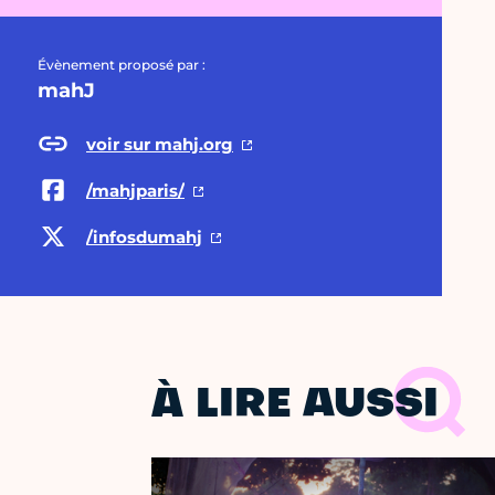
Évènement proposé par :
mahJ
voir sur mahj.org
/mahjparis/
/infosdumahj
À LIRE AUSSI