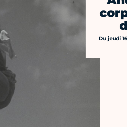
And
corp
Du jeudi 