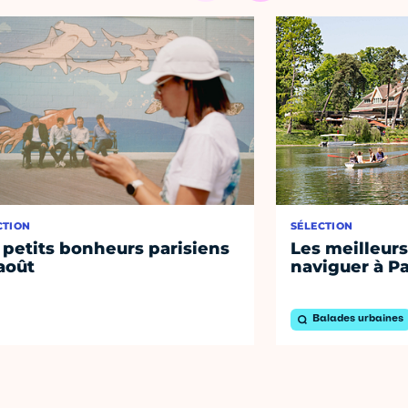
CTION
SÉLECTION
 petits bonheurs parisiens
Les meilleurs
août
naviguer à Pa
Balades urbaines