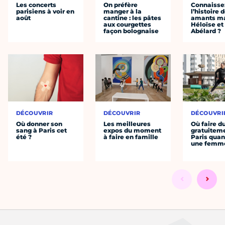
Les concerts
On préfère
Connaisse
parisiens à voir en
manger à la
l’histoire 
août
cantine : les pâtes
amants ma
aux courgettes
Héloïse et
façon bolognaise
Abélard ?
DÉCOUVRIR
DÉCOUVRIR
DÉCOUVRI
Où donner son
Les meilleures
Où faire d
sang à Paris cet
expos du moment
gratuitem
été ?
à faire en famille
Paris quan
une femm