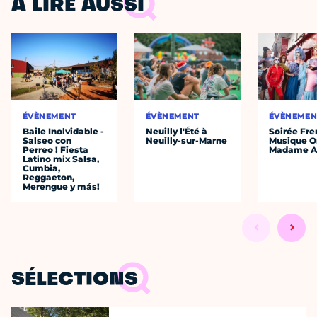
À LIRE AUSSI
ÉVÈNEMENT
ÉVÈNEMENT
ÉVÈNEMEN
Baile Inolvidable -
Neuilly l'Été à
Soirée Fre
Salseo con
Neuilly-sur-Marne
Musique O
Perreo ! Fiesta
Madame A
Latino mix Salsa,
Cumbia,
Reggaeton,
Merengue y más!
SÉLECTIONS