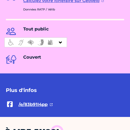
Calculez votre itinéraire sur GéoVélo
Données RATP / Vélib
Tout public
Couvert
Plus d'infos
/e/83b91I4pp