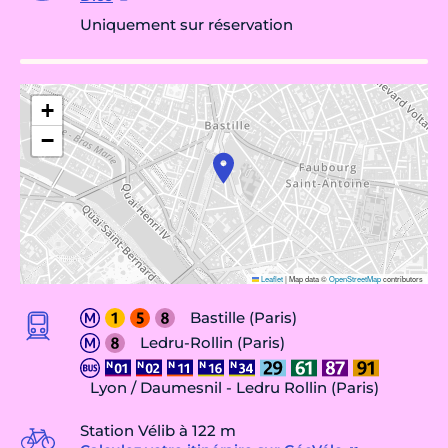
Uniquement sur réservation
+
−
Leaflet
|
Map data ©
OpenStreetMap
contributors
Bastille (Paris)
Ledru-Rollin (Paris)
Lyon / Daumesnil - Ledru Rollin (Paris)
Station Vélib à 122 m