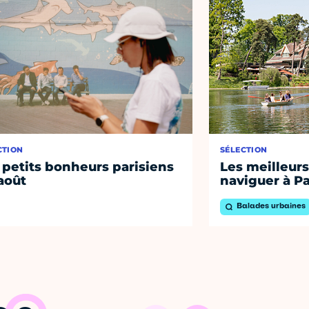
CTION
SÉLECTION
 petits bonheurs parisiens
Les meilleurs
août
naviguer à Pa
Balades urbaines