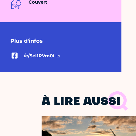
Couvert
Plus d'infos
/e/5el1RVm0i
À LIRE AUSSI