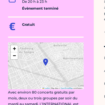
De 20 h à 23 h
Évènement terminé
Gratuit
+
−
Leaflet
|
Map data ©
OpenStreetMap
contributors
Avec environ 80 concerts gratuits par
mois, deux ou trois groupes par soir du
mardi au samedi, L’INTERNATIONAL est