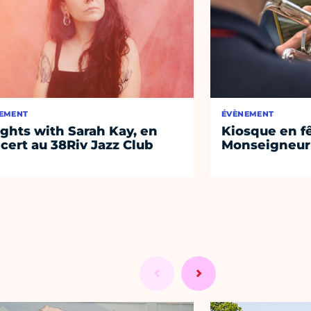
EMENT
ÉVÈNEMENT
ights with Sarah Kay, en
Kiosque en f
cert au 38Riv Jazz Club
Monseigneur 