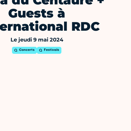
a du Centaure +
Guests à
nternational RDC
Le jeudi 9 mai 2024
Concerts
Festivals