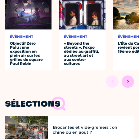
ÉVÈNEMENT
ÉVÈNEMENT
ÉVÈNEMEN
Objectif Zéro
« Beyond the
L’Été du C
Palu : une
streets », l’expo
revient po
exposition en
dédiée au graffiti,
19ème édi
plein air sur les
au street art et
grilles du square
aux contre-
Paul Robin
cultures
SÉLECTIONS
Brocantes et vide-greniers : on
chine où en août ?