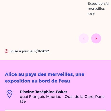
Exposition Ali
merveilles
Crédit photo :
Akelo
Mise à jour le 17/11/2022
Alice au pays des merveilles, une
exposition au bord de l'eau
Piscine Joséphine-Baker
quai François Mauriac - Quai de la Gare, Paris
13e