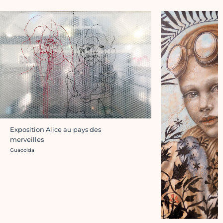
Exposition Alice au pays des
merveilles
Crédit photo :
Guacolda