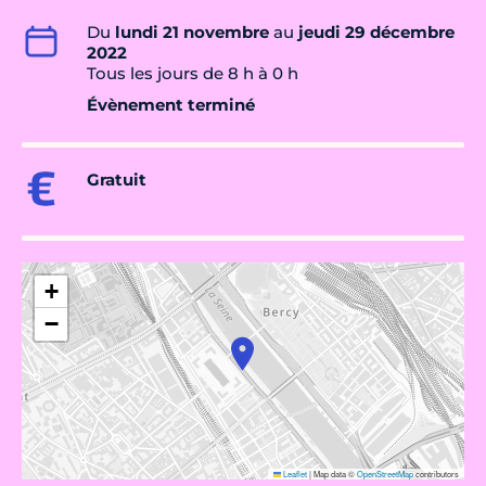
Du
lundi 21 novembre
au
jeudi 29 décembre
2022
Tous les jours de 8 h à 0 h
Évènement terminé
Gratuit
+
−
Leaflet
|
Map data ©
OpenStreetMap
contributors