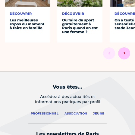
DÉCOUVRIR
DÉCOUVRIR
DÉCOUVRI
Les meilleures
Où faire du sport
On a testé 
expos du moment
gratuitement à
sensoriell
à faire en famille
Paris quand on est
stade Jea
une femme ?
Vous êtes...
Accédez à des actualités et
informations pratiques par profil
PROFESSIONNEL
ASSOCIATION
JEUNE
Les newsletters de Paris