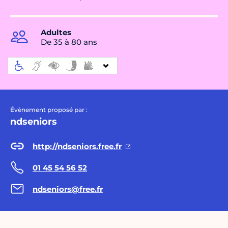
Adultes
De 35 à 80 ans
Évènement proposé par :
ndseniors
http://ndseniors.free.fr
01 45 54 56 52
ndseniors@free.fr