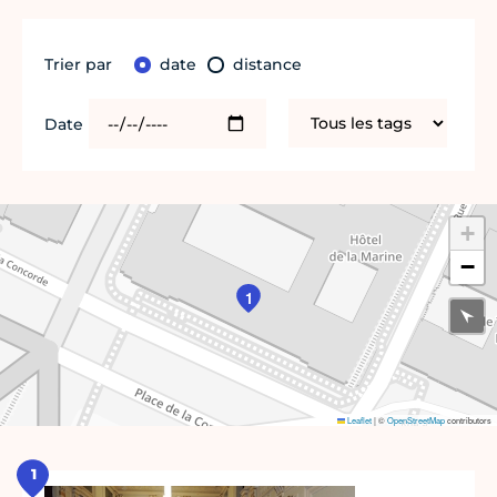
Trier par
date
distance
Date
+
−
1
Leaflet
|
©
OpenStreetMap
contributors
1