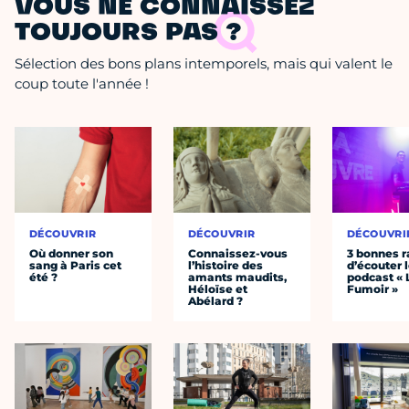
VOUS NE CONNAISSEZ
TOUJOURS PAS ?
Sélection des bons plans intemporels, mais qui valent le
coup toute l'année !
DÉCOUVRIR
DÉCOUVRIR
DÉCOUVRI
Où donner son
Connaissez-vous
3 bonnes r
sang à Paris cet
l’histoire des
d’écouter 
été ?
amants maudits,
podcast « 
Héloïse et
Fumoir »
Abélard ?