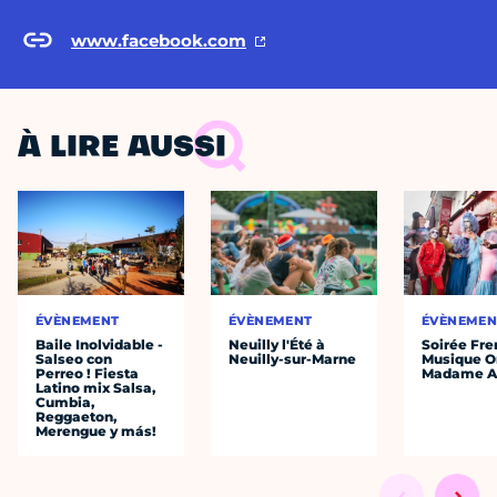
www.facebook.com
À LIRE AUSSI
ÉVÈNEMENT
ÉVÈNEMENT
ÉVÈNEMEN
Baile Inolvidable -
Neuilly l'Été à
Soirée Fre
Salseo con
Neuilly-sur-Marne
Musique O
Perreo ! Fiesta
Madame A
Latino mix Salsa,
Cumbia,
Reggaeton,
Merengue y más!