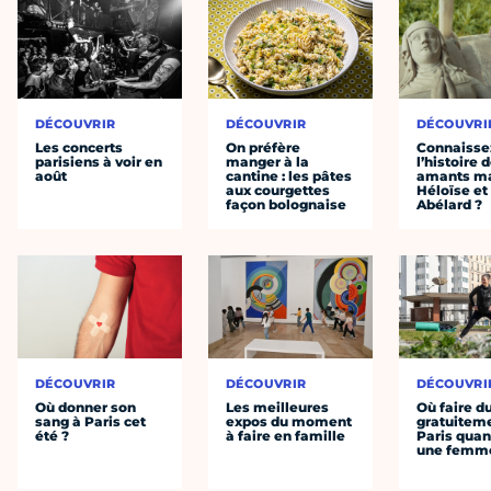
DÉCOUVRIR
DÉCOUVRIR
DÉCOUVRI
Les concerts
On préfère
Connaisse
parisiens à voir en
manger à la
l’histoire 
août
cantine : les pâtes
amants ma
aux courgettes
Héloïse et
façon bolognaise
Abélard ?
DÉCOUVRIR
DÉCOUVRIR
DÉCOUVRI
Où donner son
Les meilleures
Où faire d
sang à Paris cet
expos du moment
gratuitem
été ?
à faire en famille
Paris quan
une femm