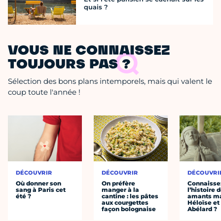
quais ?
VOUS NE CONNAISSEZ
TOUJOURS PAS ?
Sélection des bons plans intemporels, mais qui valent le
coup toute l'année !
DÉCOUVRIR
DÉCOUVRIR
DÉCOUVRI
Où donner son
On préfère
Connaisse
sang à Paris cet
manger à la
l’histoire 
été ?
cantine : les pâtes
amants ma
aux courgettes
Héloïse et
façon bolognaise
Abélard ?