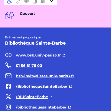
Couvert
Évènement proposé par :
Bibliothèque Sainte-Barbe
www.bsb.univ-paris3.fr
01 56 81 76 00
bsb-invit@listes.univ-paris3.fr
/BibliothequeSainteBarbe/
/BIUSainteBarbe
/bibliothequesaintebarbe/