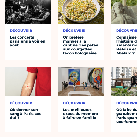
DÉCOUVRIR
DÉCOUVRIR
DÉCOUVRI
Les concerts
On préfère
Connaisse
parisiens à voir en
manger à la
l’histoire 
août
cantine : les pâtes
amants ma
aux courgettes
Héloïse et
façon bolognaise
Abélard ?
DÉCOUVRIR
DÉCOUVRIR
DÉCOUVRI
Où donner son
Les meilleures
Où faire d
sang à Paris cet
expos du moment
gratuitem
été ?
à faire en famille
Paris quan
une femm