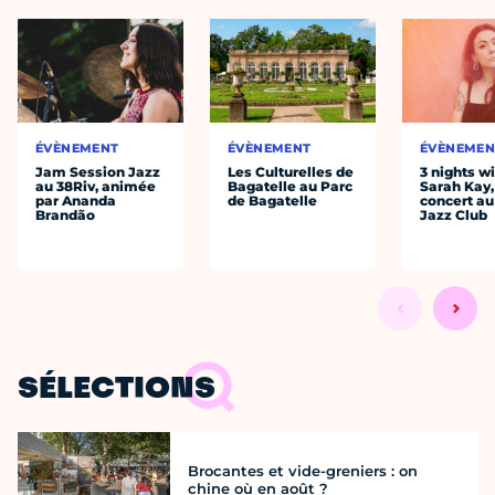
ÉVÈNEMENT
ÉVÈNEMENT
ÉVÈNEMEN
Jam Session Jazz
Les Culturelles de
3 nights w
au 38Riv, animée
Bagatelle au Parc
Sarah Kay,
par Ananda
de Bagatelle
concert au
Brandão
Jazz Club
SÉLECTIONS
Brocantes et vide-greniers : on
chine où en août ?