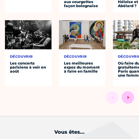
aux courgettes
Héloïse et
façon bolognaise
Abélard ?
DÉCOUVRIR
DÉCOUVRIR
DÉCOUVRI
Les concerts
Les meilleures
Où faire d
parisiens à voir en
expos du moment
gratuitem
août
à faire en famille
Paris quan
une femm
Vous êtes...