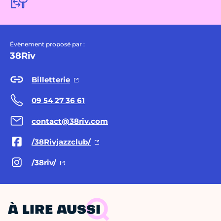
Évènement proposé par :
38Riv
Billetterie
09 54 27 36 61
contact@38riv.com
/38Rivjazzclub/
/38riv/
À LIRE AUSSI