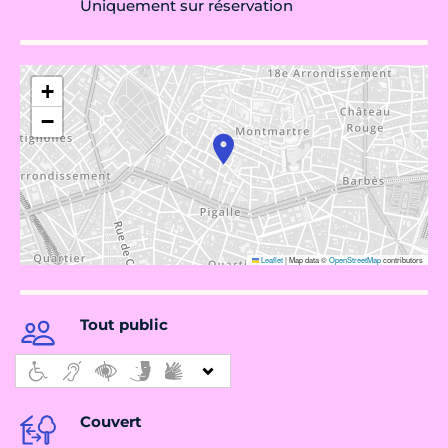
Uniquement sur réservation
+
−
Leaflet
|
Map data ©
OpenStreetMap
contributors
Tout public
Couvert