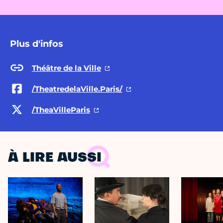
Plus d'infos
Théâtre de la Ville
/TheatredelaVille.Paris/
/TheaVilleParis
À LIRE AUSSI