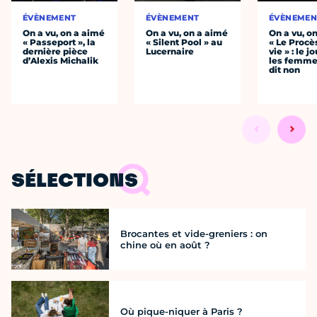
ÉVÈNEMENT
ÉVÈNEMENT
ÉVÈNEMEN
On a vu, on a aimé
On a vu, on a aimé
On a vu, o
« Passeport », la
« Silent Pool » au
« Le Procè
dernière pièce
Lucernaire
vie » : le j
d’Alexis Michalik
les femme
dit non
SÉLECTIONS
Brocantes et vide-greniers : on
chine où en août ?
Où pique-niquer à Paris ?