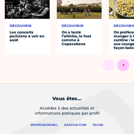
DÉCOUVRIR
DÉCOUVRIR
DÉCOUVRI
Les concerts
On a testé
On préfèr
parisiens à voir en
l’altinha, le foot
manger à 
août
comme à
cantine : l
Copacabana
aux courge
façon bol
Vous êtes...
Accédez à des actualités et
informations pratiques par profil
PROFESSIONNEL
ASSOCIATION
JEUNE