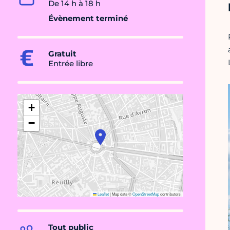
De 14 h à 18 h
Évènement terminé
Gratuit
Entrée libre
+
−
Leaflet
|
Map data ©
OpenStreetMap
contributors
Tout public