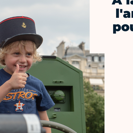
À l
l'
pou