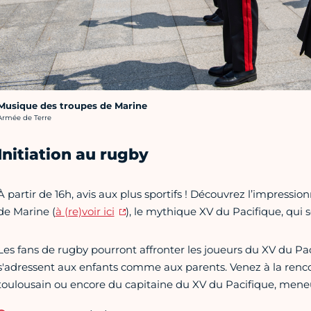
Musique des troupes de Marine
rédit photo :
Armée de Terre
Initiation au rugby
À partir de 16h, avis aux plus sportifs ! Découvrez l’impressi
de Marine (
à (re)voir ici
), le mythique XV du Pacifique, qui s
Les fans de rugby pourront affronter les joueurs du XV du Paci
s'adressent aux enfants comme aux parents. Venez à la renco
toulousain ou encore du capitaine du XV du Pacifique, mene