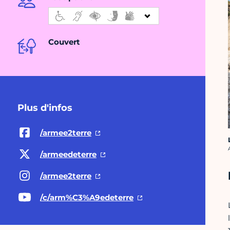
Couvert
Plus d'infos
/armee2terre
C
/armeedeterre
/armee2terre
/c/arm%C3%A9edeterre