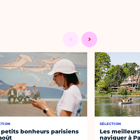
CTION
SÉLECTION
 petits bonheurs parisiens
Les meilleurs
août
naviguer à Pa