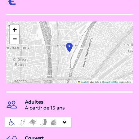
+
−
Leaflet
|
Map data ©
OpenStreetMap
contributors
Adultes
À partir de 15 ans
Couvert