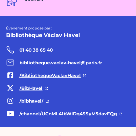
Évènement proposé par :
Bibliothèque Václav Havel
01 40 38 65 40
bibliotheque.vaclav-havel@paris.fr
/BibliothequeVaclavHavel
/BibHavel
/bibhavel/
/channel/UCnML41bWIDq4SSyM5davFQg