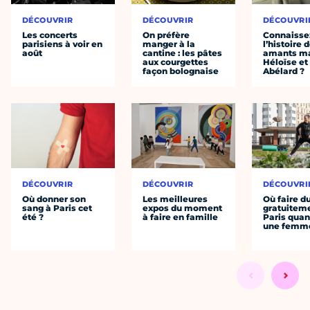
DÉCOUVRIR
DÉCOUVRIR
DÉCOUVRI
Les concerts
On préfère
Connaisse
parisiens à voir en
manger à la
l’histoire 
août
cantine : les pâtes
amants ma
aux courgettes
Héloïse et
façon bolognaise
Abélard ?
DÉCOUVRIR
DÉCOUVRIR
DÉCOUVRI
Où donner son
Les meilleures
Où faire d
sang à Paris cet
expos du moment
gratuitem
été ?
à faire en famille
Paris quan
une femm