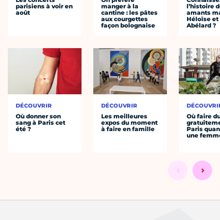
parisiens à voir en
manger à la
l’histoire 
août
cantine : les pâtes
amants ma
aux courgettes
Héloïse et
façon bolognaise
Abélard ?
DÉCOUVRIR
DÉCOUVRIR
DÉCOUVRI
Où donner son
Les meilleures
Où faire d
sang à Paris cet
expos du moment
gratuitem
été ?
à faire en famille
Paris quan
une femm