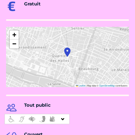
Gratuit
+
−
Leaflet
|
Map data ©
OpenStreetMap
contributors
Tout public
Couvert