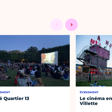
EMENT
ÉVÈNEMENT
é Quartier 13
Le cinéma en 
Villette