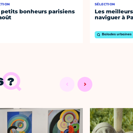
CTION
SÉLECTION
 petits bonheurs parisiens
Les meilleurs
août
naviguer à Pa
Balades urbaines
 ?