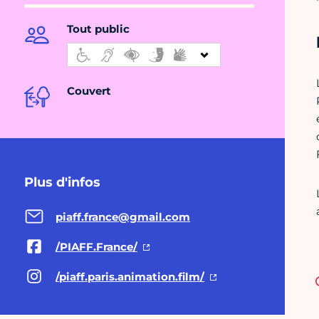
Tout public
Couvert
Plus d'infos
piaff.france@gmail.com
/PIAFF.France/
/piaff.paris.animation.film/