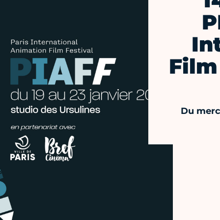
1
P
In
Film
Du mercr