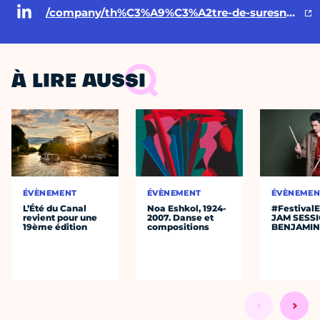
/company/th%C3%A9%C3%A2tre-de-suresnes-jean-vilar/
À LIRE AUSSI
ÉVÈNEMENT
ÉVÈNEMENT
ÉVÈNEMEN
L’Été du Canal
Noa Eshkol, 1924-
#Festival
revient pour une
2007. Danse et
JAM SESS
19ème édition
compositions
BENJAMIN