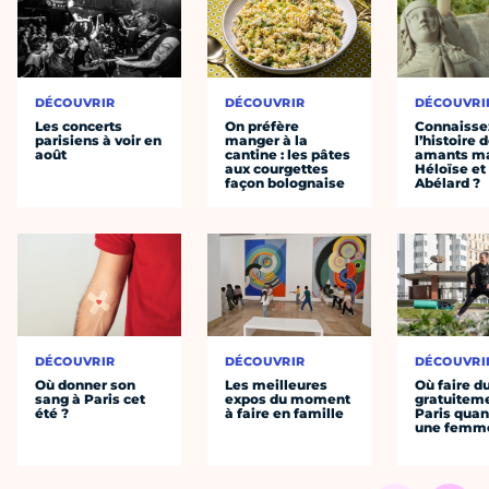
DÉCOUVRIR
DÉCOUVRIR
DÉCOUVRI
Les concerts
On préfère
Connaisse
parisiens à voir en
manger à la
l’histoire 
août
cantine : les pâtes
amants ma
aux courgettes
Héloïse et
façon bolognaise
Abélard ?
DÉCOUVRIR
DÉCOUVRIR
DÉCOUVRI
Où donner son
Les meilleures
Où faire d
sang à Paris cet
expos du moment
gratuitem
été ?
à faire en famille
Paris quan
une femm