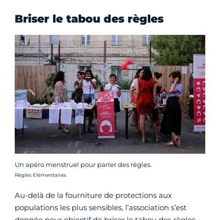
Briser le tabou des règles
Un apéro menstruel pour parler des règles.
Crédit photo :
Règles Elémentaires
Au-delà de la fourniture de protections aux
populations les plus sensibles, l’association s’est
donnée pour objectif de briser le tabou des règles.