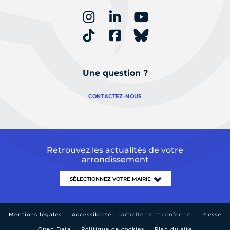
Une question ?
CONTACTEZ-NOUS
Retrouvez les actualités de votre
arrondissement
Mentions légales
Accessibilité :
partiellement conforme
Presse
Open Data
Politique de cookies
Plan du site