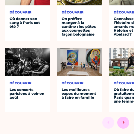
DÉCOUVRIR
DÉCOUVRIR
DÉCOUVRI
Où donner son
On préfère
Connaisse
sang à Paris cet
manger à la
l’histoire 
été ?
cantine : les pâtes
amants ma
aux courgettes
Héloïse et
façon bolognaise
Abélard ?
DÉCOUVRIR
DÉCOUVRIR
DÉCOUVRI
Les concerts
Les meilleures
Où faire d
parisiens à voir en
expos du moment
gratuitem
août
à faire en famille
Paris quan
une femm