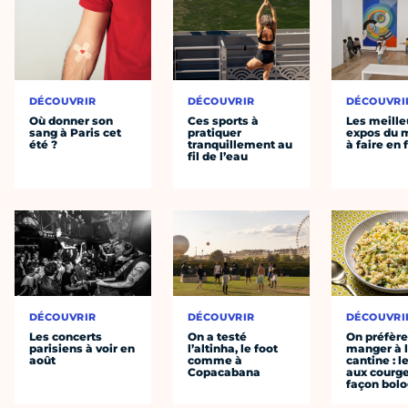
DÉCOUVRIR
DÉCOUVRIR
DÉCOUVRI
Où donner son
Ces sports à
Les meille
sang à Paris cet
pratiquer
expos du
été ?
tranquillement au
à faire en 
fil de l’eau
DÉCOUVRIR
DÉCOUVRIR
DÉCOUVRI
Les concerts
On a testé
On préfèr
parisiens à voir en
l’altinha, le foot
manger à 
août
comme à
cantine : l
Copacabana
aux courge
façon bol