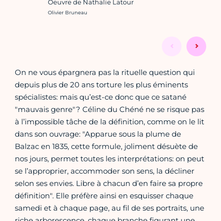
Oeuvre de Nathalie Latour
Crédit photo :
Olivier Bruneau
On ne vous épargnera pas la rituelle question qui
depuis plus de 20 ans torture les plus éminents
spécialistes: mais qu’est-ce donc que ce satané
"mauvais genre"? Céline du Chéné ne se risque pas
à l’impossible tâche de la définition, comme on le lit
dans son ouvrage: "Apparue sous la plume de
Balzac en 1835, cette formule, joliment désuète de
nos jours, permet toutes les interprétations: on peut
se l’approprier, accommoder son sens, la décliner
selon ses envies. Libre à chacun d’en faire sa propre
définition". Elle préfère ainsi en esquisser chaque
samedi et à chaque page, au fil de ses portraits, une
riche arborescence, chaque branche figurant une