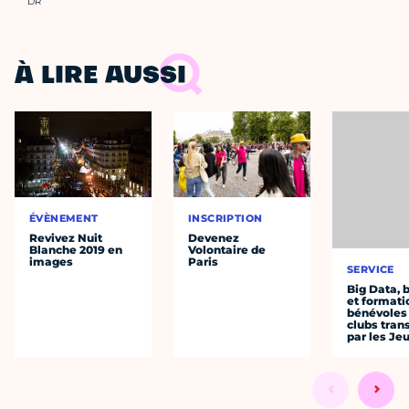
Crédit photo :
DR
À LIRE AUSSI
ÉVÈNEMENT
INSCRIPTION
Revivez Nuit
Devenez
Blanche 2019 en
Volontaire de
images
Paris
SERVICE
Big Data, 
et formati
bénévoles 
clubs tra
par les Je