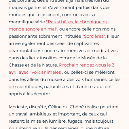
des portraits, des entretiens, jamais très loin du
mauvais genre, et s'aventurant parfois dans des
mondes qui la fascinent, comme avec sa
magnifique série
"Pas si bêtes, la chronique du
monde sonore animal"
, ou encore celle non moins
passionnante sobrement intitulée
"Sorcières"
. Il leur
arrive également des créer de captivantes
déambulations sonores, immersives et méditatives,
dans des lieux insolites comme le Musée de la
Chasse et de la Nature.
Prochain rendez-vous le 3
avril avec "Voix animales"
, où celles-ci se mêleront
dans les allées du musée à des voix humaines, celles
de scientifiques, naturalistes et d’artistes, qui ont
appris à les écouter.
Modeste, discrète, Céline du Chéné réalise pourtant
un travail ambitieux et important, de ceux qui
restent: la mise en lumière, fugace, mais toujours
plus étendue au fil des semaines, d'une culture