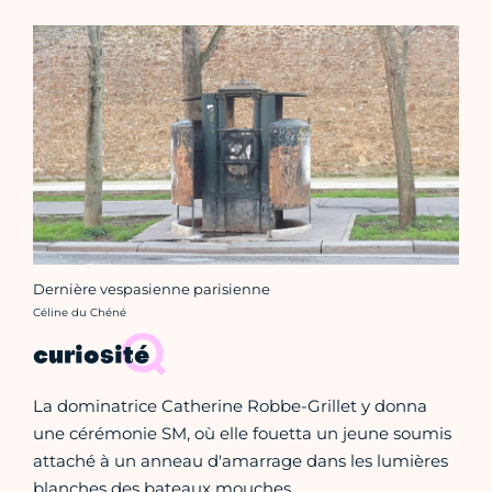
Dernière vespasienne parisienne
Crédit photo :
Céline du Chéné
curiosité
La dominatrice Catherine Robbe-Grillet y donna
une cérémonie SM, où elle fouetta un jeune soumis
attaché à un anneau d'amarrage dans les lumières
blanches des bateaux mouches…