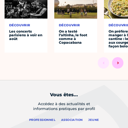
DÉCOUVRIR
DÉCOUVRIR
DÉCOUVRI
Les concerts
On a testé
On préfèr
parisiens à voir en
l’altinha, le foot
manger à 
août
comme à
cantine : l
Copacabana
aux courge
façon bol
Vous êtes...
Accédez à des actualités et
informations pratiques par profil
PROFESSIONNEL
ASSOCIATION
JEUNE