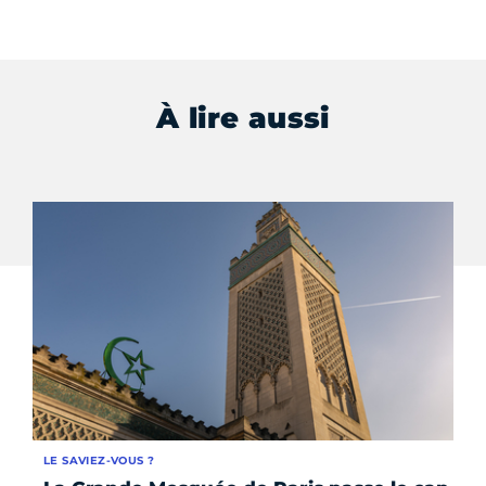
À lire aussi
LE SAVIEZ-VOUS ?
AC