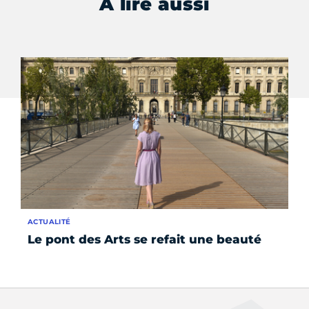
À lire aussi
ACTUALITÉ
FO
Le pont des Arts se refait une beauté
La
n