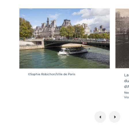
Crédit photo :
©Sophie Robichon/Ville de Paris
La
du
d'
Cré
Neu
Vio