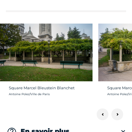
Square Marcel Bleustein Blanchet
Square Marce
Crédit photo :
Crédit photo :
Antoine Polez/Ville de Paris
Antoine Polez/Vil
En savoir plus