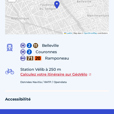
Leaflet
|
Map data ©
OpenStreetMap
contributors
Belleville
Couronnes
Ramponeau
Station Vélib à 250 m
Calculez votre itinéraire sur GéoVélo
Données Navitia / RATP / Opendata
Accessibilité