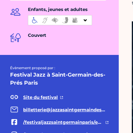
Enfants, jeunes et adultes
Couvert
Évènement proposé par :
Festival Jazz à Saint-Germain-des-
Prés Paris
Site du festival
billetterie@jazzasaintgermaindespres.com
/festivaljazzsaintgermainparis/events