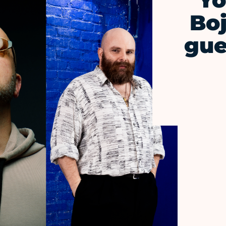
Yo
Boj
gue