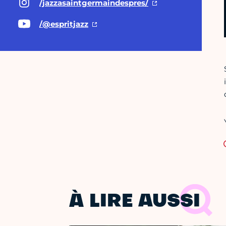
/jazzasaintgermaindespres/
/@espritjazz
À LIRE AUSSI