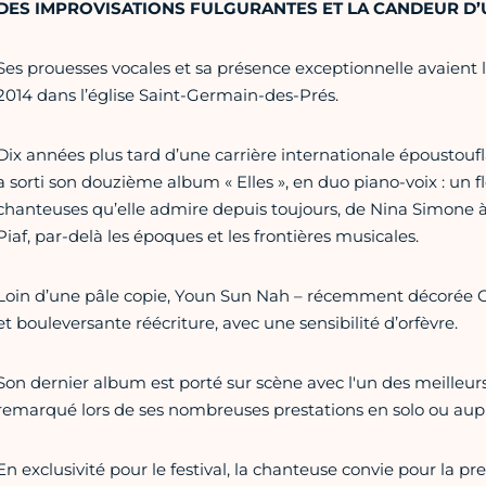
DES IMPROVISATIONS FULGURANTES ET LA CANDEUR D’
Ses prouesses vocales et sa présence exceptionnelle avaient l
2014 dans l’église Saint-Germain-des-Prés.
Dix années plus tard d’une carrière internationale épousto
a sorti son douzième album « Elles », en duo piano-voix : un
chanteuses qu’elle admire depuis toujours, de Nina Simone à
Piaf, par-delà les époques et les frontières musicales.
Loin d’une pâle copie, Youn Sun Nah – récemment décorée Offi
et bouleversante réécriture, avec une sensibilité d’orfèvre.
Son dernier album est porté sur scène avec l'un des meilleu
remarqué lors de ses nombreuses prestations en solo ou auprè
En exclusivité pour le festival, la chanteuse convie pour la pr