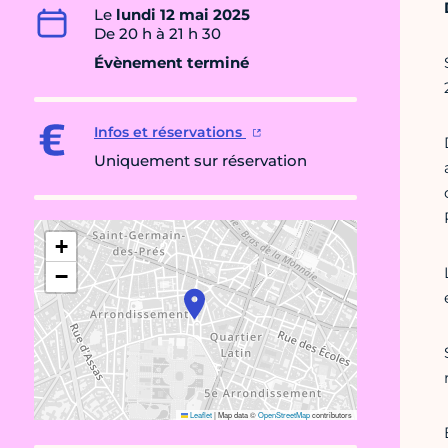
Le
lundi 12 mai 2025
De 20 h à 21 h 30
Évènement terminé
Infos et réservations
Uniquement sur réservation
+
−
Leaflet
|
Map data ©
OpenStreetMap
contributors