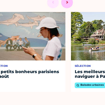
CTION
SÉLECTION
 petits bonheurs parisiens
Les meilleurs
août
naviguer à Pa
Balades urbaines