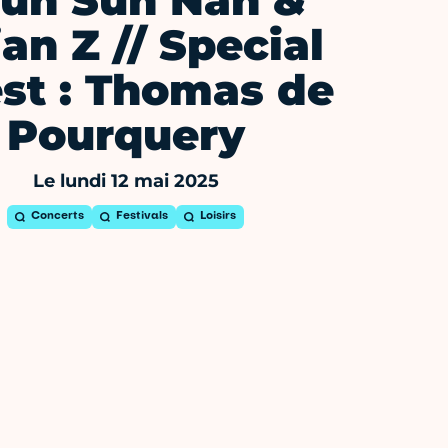
un Sun Nah &
an Z // Special
st : Thomas de
Pourquery
Le lundi 12 mai 2025
Concerts
Festivals
Loisirs