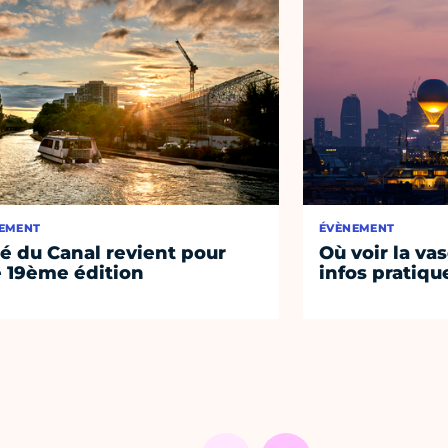
EMENT
ÉVÈNEMENT
té du Canal revient pour
Où voir la vas
 19ème édition
infos pratiqu