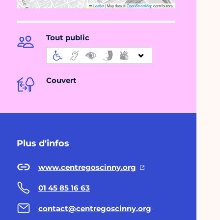
Leaflet
|
Map data ©
OpenStreetMap
contributors
Tout public
Couvert
Plus d'infos
www.centregoscinny.org
01 45 85 16 63
contact@centregoscinny.org