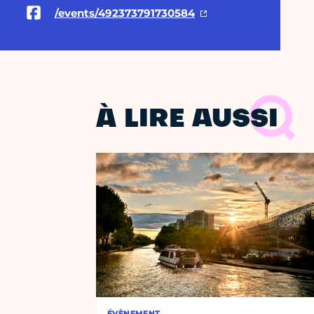
/events/492373791730584
À LIRE AUSSI
ÉVÈNEMENT