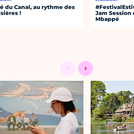
té du Canal, au rythme des
#FestivalEst
isières !
Jam Session 
Mbappé