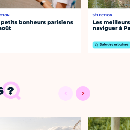
CTION
SÉLECTION
 petits bonheurs parisiens
Les meilleurs
août
naviguer à Pa
Balades urbaines
 ?