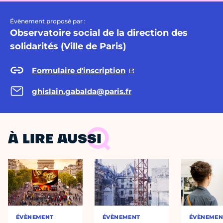
Évènement proposé par :
Observatoire social de la direction des
solidarités (Ville de Paris)
Formulaire d'inscription
ghislain.gabalda@paris.fr
À LIRE AUSSI
ÉVÈNEMENT
ÉVÈNEMENT
ÉVÈNEMEN