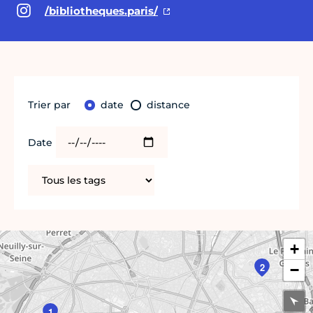
/bibliotheques.paris/
Trier par
date
distance
Date
+
2
−
1