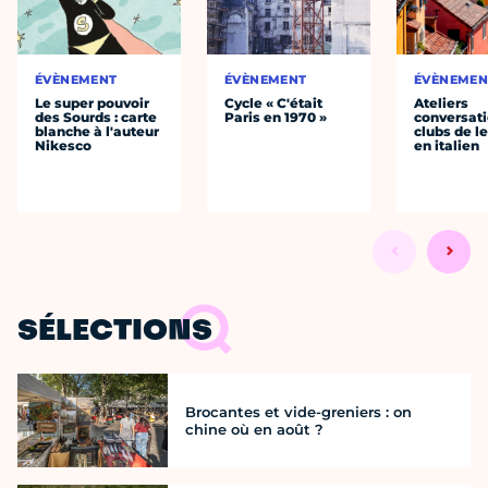
ÉVÈNEMENT
ÉVÈNEMENT
ÉVÈNEMEN
Le super pouvoir
Cycle « C'était
Ateliers
des Sourds : carte
Paris en 1970 »
conversati
blanche à l'auteur
clubs de l
Nikesco
en italien
SÉLECTIONS
Brocantes et vide-greniers : on
chine où en août ?