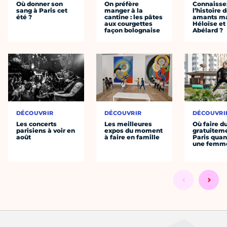
Où donner son
On préfère
Connaisse
sang à Paris cet
manger à la
l’histoire 
été ?
cantine : les pâtes
amants ma
aux courgettes
Héloïse et
façon bolognaise
Abélard ?
DÉCOUVRIR
DÉCOUVRIR
DÉCOUVRI
Les concerts
Les meilleures
Où faire d
parisiens à voir en
expos du moment
gratuitem
août
à faire en famille
Paris quan
une femm