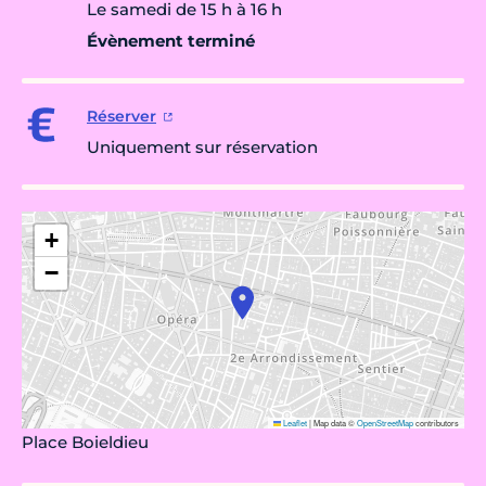
Le samedi de 15 h à 16 h
Évènement terminé
Réserver
Uniquement sur réservation
+
−
Leaflet
|
Map data ©
OpenStreetMap
contributors
Place Boieldieu