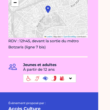
−
Leaflet
|
Map data ©
OpenStreetMap
contributors
RDV : 12h45, devant la sortie du métro
Botzaris (ligne 7 bis)
Jeunes et adultes
À partir de 12 ans
Évènement proposé par :
Accès Culture