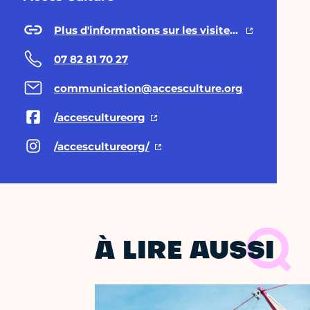
Plus d'informations sur les visites tactiles et descriptives du mois de juin 2026
07 82 81 70 27
communication@accesculture.org
/accescultureorg
/accescultureorg/
À LIRE AUSSI