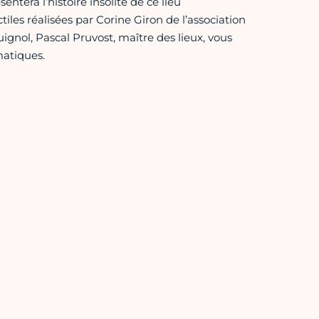
entera l’histoire insolite de ce lieu
iles réalisées par Corine Giron de l’association
gnol, Pascal Pruvost, maître des lieux, vous
matiques.