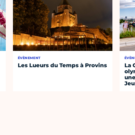
ÉVÈNEMENT
ÉVÈN
Les Lueurs du Temps à Provins
La 
oly
une
Jeu