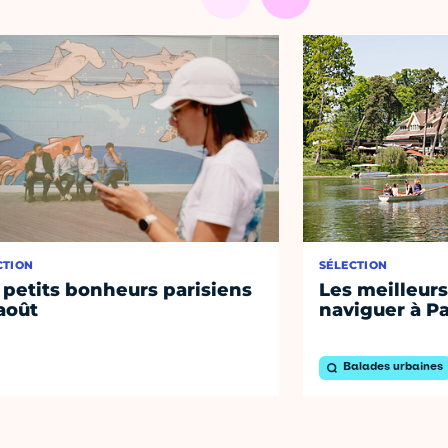
CTION
SÉLECTION
 petits bonheurs parisiens
Les meilleurs
août
naviguer à Pa
Balades urbaines