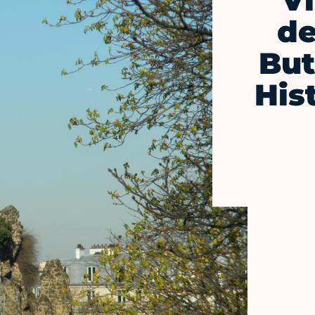
Vi
de
But
His