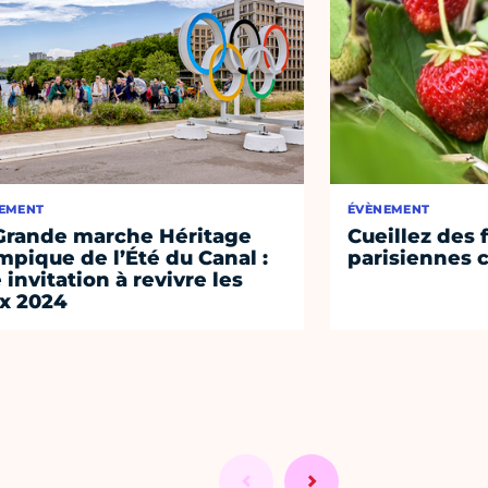
EMENT
ÉVÈNEMENT
Grande marche Héritage
Cueillez des 
mpique de l’Été du Canal :
parisiennes c
 invitation à revivre les
x 2024