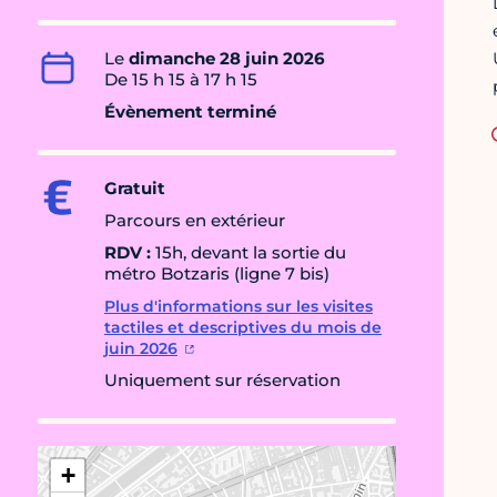
Le
dimanche 28 juin 2026
De 15 h 15 à 17 h 15
Évènement terminé
Gratuit
Parcours en extérieur
RDV
:
15h, devant la sortie du
métro Botzaris (ligne 7 bis)
Plus d'informations sur les visites
tactiles et descriptives du mois de
juin 2026
Uniquement sur réservation
+